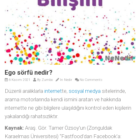
Ego sörfü nedir?
6 Kasım 2021
By
Zumbo
In
Nedir
No Comments
Düzenli aralıklarla
internet
te,
sosyal medya
sitelerinde,
arama motorlarında kendi ismini aratan ve hakkında
internette ne gibi bilgilere ulaşıldığını kontrol eden kişilerin
yakalandığı rahatsızlıktır.
Kaynak:
Araş. Gör. Tamer Özsoy’un (Zonguldak
Karaelmas Üniversitesi) “Fastfood’dan Facebook’a: