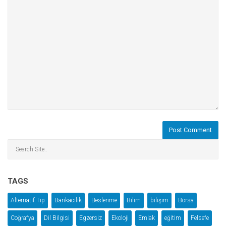
TAGS
Alternatif Tıp
Bankacılık
Beslenme
Bilim
bilişim
Borsa
Coğrafya
Dil Bilgisi
Egzersiz
Ekoloji
Emlak
eğitim
Felsefe