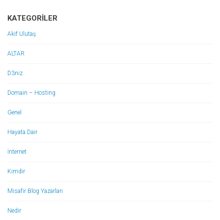
KATEGORILER
Akif Ulutaş
ALTAR
D3niz
Domain – Hosting
Genel
Hayata Dair
İnternet
Kimdir
Misafir Blog Yazarları
Nedir