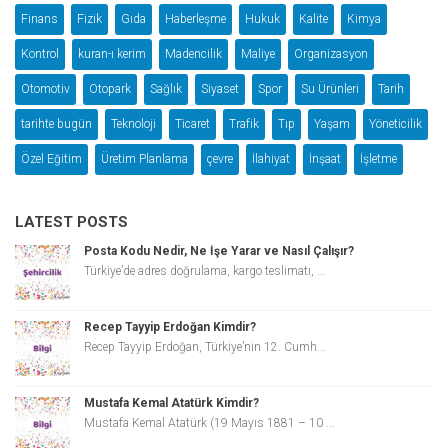
Finans
Fizik
Gıda
Haberleşme
Hukuk
Kalite
Kimya
Kontrol
kuran-ı kerim
Madencilik
Maliye
Organizasyon
Otomotiv
Otopark
Sağlık
Siyaset
Spor
Su Ürünleri
Tarih
tarihte bugün
Teknoloji
Ticaret
Trafik
Tıp
Yaşam
Yöneticilik
Özel Eğitim
Üretim Planlama
çevre
İlahiyat
İnşaat
İşletme
LATEST POSTS
Posta Kodu Nedir, Ne İşe Yarar ve Nasıl Çalışır?
Türkiye’de adres doğrulama, kargo teslimatı, ...
Recep Tayyip Erdoğan Kimdir?
Recep Tayyip Erdoğan, Türkiye’nin 12. Cumh...
Mustafa Kemal Atatürk Kimdir?
Mustafa Kemal Atatürk (19 Mayıs 1881 – 10 ...