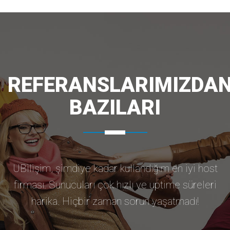
REFERANSLARIMIZDA
BAZILARI
UBilişim, şimdiye kadar kullandığım en iyi host
firması. Sunucuları çok hızlı ve uptime süreleri
harika. Hiçbir zaman sorun yaşatmadı!