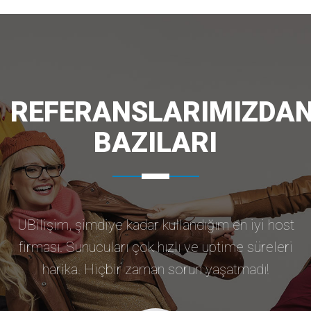
REFERANSLARIMIZDA
BAZILARI
UBilişim, şimdiye kadar kullandığım en iyi host
firması. Sunucuları çok hızlı ve uptime süreleri
harika. Hiçbir zaman sorun yaşatmadı!