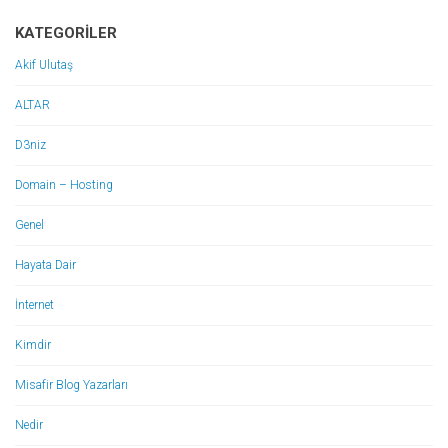
KATEGORILER
Akif Ulutaş
ALTAR
D3niz
Domain – Hosting
Genel
Hayata Dair
İnternet
Kimdir
Misafir Blog Yazarları
Nedir