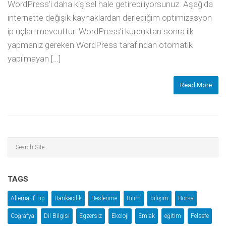
WordPress’i daha kişisel hale getirebiliyorsunuz. Aşağıda
internette değişik kaynaklardan derlediğim optimizasyon
ip uçları mevcuttur. WordPress’i kurduktan sonra ilk
yapmanız gereken WordPress tarafından otomatik
yapılmayan […]
Read More
TAGS
Alternatif Tıp
Bankacılık
Beslenme
Bilim
bilişim
Borsa
Coğrafya
Dil Bilgisi
Egzersiz
Ekoloji
Emlak
eğitim
Felsefe