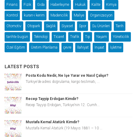
Finans
Fizik
Gıda
Haberleşme
Hukuk
Kalite
Kimya
Kontrol
kuran-ı kerim
Madencilik
Maliye
Organizasyon
Otomotiv
Otopark
Sağlık
Siyaset
Spor
Su Ürünleri
Tarih
tarihte bugün
Teknoloji
Ticaret
Trafik
Tıp
Yaşam
Yöneticilik
Özel Eğitim
Üretim Planlama
çevre
İlahiyat
İnşaat
İşletme
LATEST POSTS
Posta Kodu Nedir, Ne İşe Yarar ve Nasıl Çalışır?
Türkiye’de adres doğrulama, kargo teslimatı, ...
Recep Tayyip Erdoğan Kimdir?
Recep Tayyip Erdoğan, Türkiye’nin 12. Cumh...
Mustafa Kemal Atatürk Kimdir?
Mustafa Kemal Atatürk (19 Mayıs 1881 – 10 ...