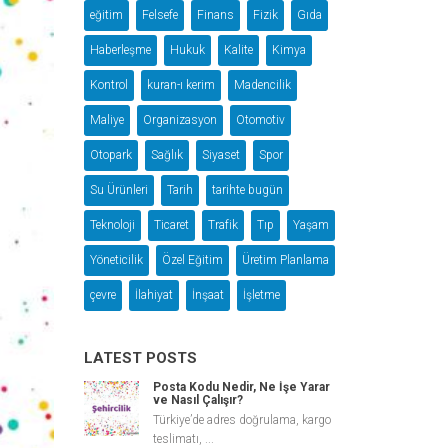
eğitim
Felsefe
Finans
Fizik
Gıda
Haberleşme
Hukuk
Kalite
Kimya
Kontrol
kuran-ı kerim
Madencilik
Maliye
Organizasyon
Otomotiv
Otopark
Sağlık
Siyaset
Spor
Su Ürünleri
Tarih
tarihte bugün
Teknoloji
Ticaret
Trafik
Tıp
Yaşam
Yöneticilik
Özel Eğitim
Üretim Planlama
çevre
İlahiyat
İnşaat
İşletme
LATEST POSTS
Posta Kodu Nedir, Ne İşe Yarar
ve Nasıl Çalışır?
Türkiye’de adres doğrulama, kargo
teslimatı, ...