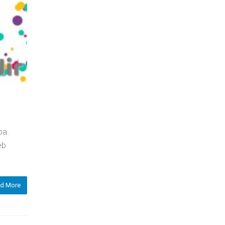
ba.
eb
d More