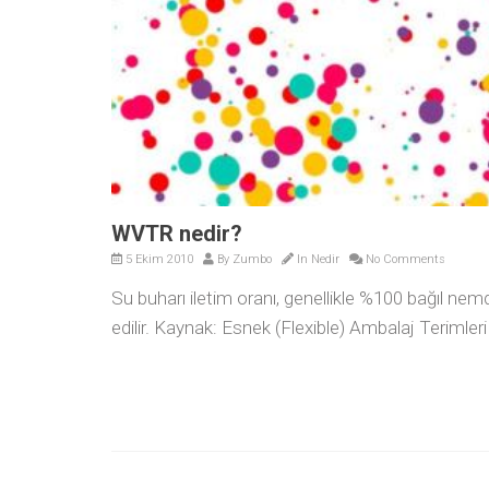
WVTR nedir?
5 Ekim 2010
By
Zumbo
In
Nedir
No Comments
Su buharı iletim oranı, genellikle %100 bağıl n
edilir. Kaynak: Esnek (Flexible) Ambalaj Terimler