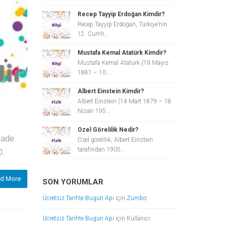
Recep Tayyip Erdoğan Kimdir?
Recep Tayyip Erdoğan, Türkiye’nin
12. Cumh...
Mustafa Kemal Atatürk Kimdir?
Mustafa Kemal Atatürk (19 Mayıs
1881 – 10 ...
Albert Einstein Kimdir?
Albert Einstein (14 Mart 1879 – 18
Nisan 195...
Özel Görelilik Nedir?
fade
Özel görelilik, Albert Einstein
tarafından 1905...
0.
d More
SON YORUMLAR
Ücretsiz Tarihte Bugün Api
için
Zumbo
Ücretsiz Tarihte Bugün Api
için
Kullanıcı