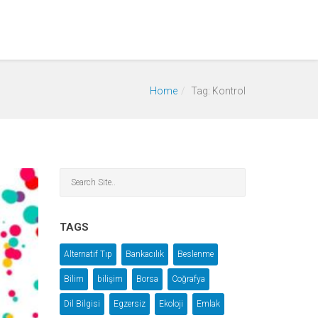
Home
Tag: Kontrol
TAGS
Alternatif Tıp
Bankacılık
Beslenme
Bilim
bilişim
Borsa
Coğrafya
Dil Bilgisi
Egzersiz
Ekoloji
Emlak