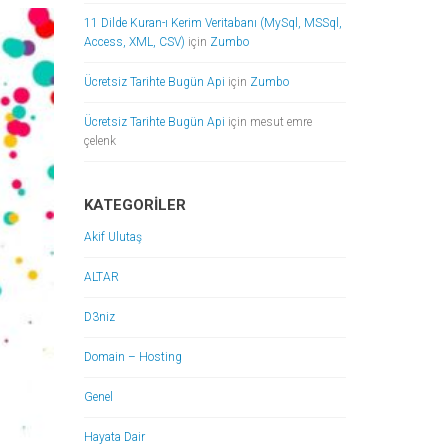
11 Dilde Kuran-ı Kerim Veritabanı (MySql, MSSql,
Access, XML, CSV)
için
Zumbo
Ücretsiz Tarihte Bugün Api
için
Zumbo
Ücretsiz Tarihte Bugün Api
için
mesut emre
çelenk
KATEGORILER
Akif Ulutaş
ALTAR
D3niz
Domain – Hosting
Genel
Hayata Dair