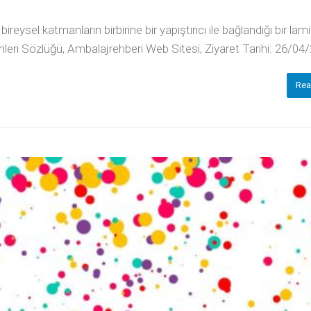
reysel katmanların birbirine bir yapıştırıcı ile bağlandığı bir la
leri Sözlüğü, Ambalajrehberi Web Sitesi, Ziyaret Tarihi: 26/04
Rea