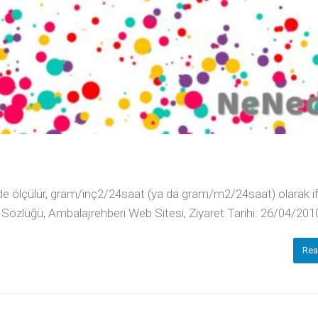
emde ölçülür, gram/inç2/24saat (ya da gram/m2/24saat) olarak i
i Sözlüğü, Ambalajrehberi Web Sitesi, Ziyaret Tarihi: 26/04/201
Rea