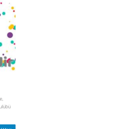
e,
Kulübü