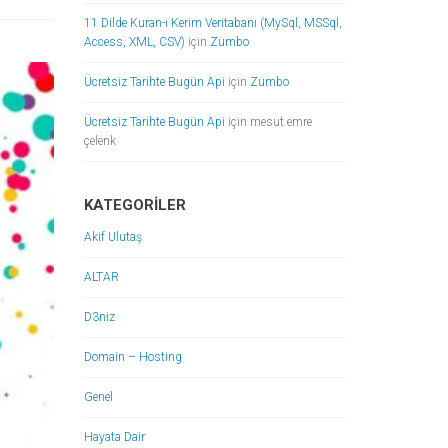
11 Dilde Kuran-ı Kerim Veritabanı (MySql, MSSql,
Access, XML, CSV)
için
Zumbo
Ücretsiz Tarihte Bugün Api
için
Zumbo
Ücretsiz Tarihte Bugün Api
için
mesut emre
çelenk
KATEGORILER
Akif Ulutaş
ALTAR
D3niz
Domain – Hosting
Genel
Hayata Dair