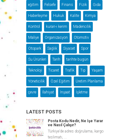
eğitim
Felsefe
Finans
Fizik
Gıda
Haberleşme
Hukuk
Kalite
Kimya
Kontrol
kuran-ı kerim
Madencilik
Maliye
Organizasyon
Otomotiv
Otopark
Sağlık
Siyaset
Spor
Su Ürünleri
Tarih
tarihte bugün
Teknoloji
Ticaret
Trafik
Tıp
Yaşam
Yöneticilik
Özel Eğitim
Üretim Planlama
çevre
İlahiyat
İnşaat
İşletme
LATEST POSTS
Posta Kodu Nedir, Ne İşe Yarar
ve Nasıl Çalışır?
Türkiye’de adres doğrulama, kargo
teslimatı, ...