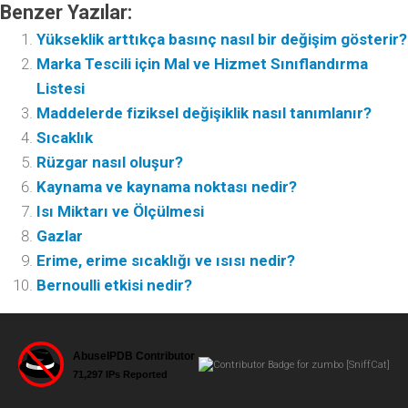
Benzer Yazılar:
Yükseklik arttıkça basınç nasıl bir değişim gösterir?
Marka Tescili için Mal ve Hizmet Sınıflandırma
Listesi
Maddelerde fiziksel değişiklik nasıl tanımlanır?
Sıcaklık
Rüzgar nasıl oluşur?
Kaynama ve kaynama noktası nedir?
Isı Miktarı ve Ölçülmesi
Gazlar
Erime, erime sıcaklığı ve ısısı nedir?
Bernoulli etkisi nedir?