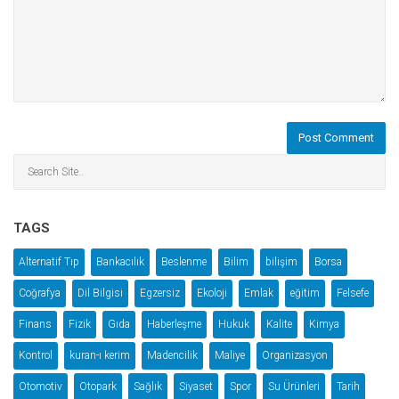
TAGS
Alternatif Tıp
Bankacılık
Beslenme
Bilim
bilişim
Borsa
Coğrafya
Dil Bilgisi
Egzersiz
Ekoloji
Emlak
eğitim
Felsefe
Finans
Fizik
Gıda
Haberleşme
Hukuk
Kalite
Kimya
Kontrol
kuran-ı kerim
Madencilik
Maliye
Organizasyon
Otomotiv
Otopark
Sağlık
Siyaset
Spor
Su Ürünleri
Tarih