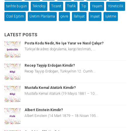
tarihte bugün
Teknoloji
Ticaret
Trafik
Tıp
Yaşam
Yöneticilik
Özel Eğitim
Üretim Planlama
çevre
İlahiyat
İnşaat
İşletme
LATEST POSTS
Posta Kodu Nedir, Ne İşe Yarar ve Nasıl Çalışır?
Türkiye’de adres doğrulama, kargo teslimatı, ...
Recep Tayyip Erdoğan Kimdir?
Recep Tayyip Erdoğan, Türkiye’nin 12. Cumh...
Mustafa Kemal Atatürk Kimdir?
Mustafa Kemal Atatürk (19 Mayıs 1881 – 10 ...
Albert Einstein Kimdir?
Albert Einstein (14 Mart 1879 – 18 Nisan 195...