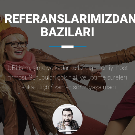
REFERANSLARIMIZDA
BAZILARI
UBilişim, şimdiye kadar kullandığım en iyi host
firması. Sunucuları çok hızlı ve uptime süreleri
harika. Hiçbir zaman sorun yaşatmadı!