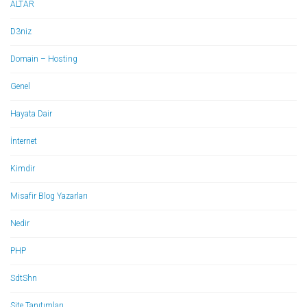
ALTAR
D3niz
Domain – Hosting
Genel
Hayata Dair
İnternet
Kimdir
Misafir Blog Yazarları
Nedir
PHP
SdtShn
Site Tanıtımları