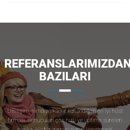
REFERANSLARIMIZDA
BAZILARI
UBilişim, şimdiye kadar kullandığım en iyi host
firması. Sunucuları çok hızlı ve uptime süreleri
harika. Hiçbir zaman sorun yaşatmadı!