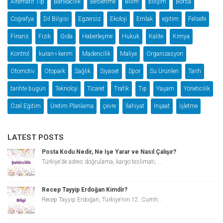
Alternatif Tıp
Bankacılık
Beslenme
Bilim
bilişim
Borsa
Coğrafya
Dil Bilgisi
Egzersiz
Ekoloji
Emlak
eğitim
Felsefe
Finans
Fizik
Gıda
Haberleşme
Hukuk
Kalite
Kimya
Kontrol
kuran-ı kerim
Madencilik
Maliye
Organizasyon
Otomotiv
Otopark
Sağlık
Siyaset
Spor
Su Ürünleri
Tarih
tarihte bugün
Teknoloji
Ticaret
Trafik
Tıp
Yaşam
Yöneticilik
Özel Eğitim
Üretim Planlama
çevre
İlahiyat
İnşaat
İşletme
LATEST POSTS
Posta Kodu Nedir, Ne İşe Yarar ve Nasıl Çalışır?
Türkiye’de adres doğrulama, kargo teslimatı, ...
Recep Tayyip Erdoğan Kimdir?
Recep Tayyip Erdoğan, Türkiye’nin 12. Cumh...