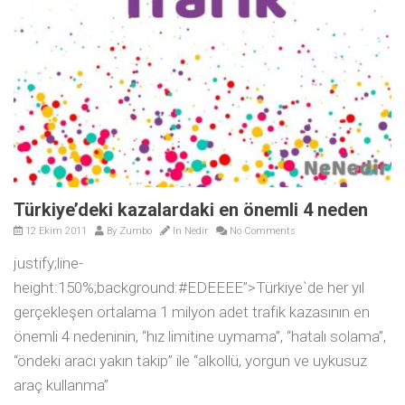
Türkiye’deki kazalardaki en önemli 4 neden
12 Ekim 2011
By
Zumbo
In
Nedir
No Comments
justify;line-
height:150%;background:#EDEEEE”>
Türkiye`de her yıl
gerçekleşen ortalama 1 milyon adet trafik kazasının en
önemli 4 nedeninin, “hız limitine uymama”, “hatalı solama”,
“öndeki aracı yakın takip” ile “alkollü, yorgun ve uykusuz
araç kullanma”