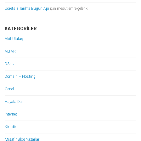
Ücretsiz Tarihte Bugün Api
için
mesut emre çelenk
KATEGORILER
Akif Ulutaş
ALTAR
D3niz
Domain – Hosting
Genel
Hayata Dair
İnternet
Kimdir
Misafir Blog Yazarları