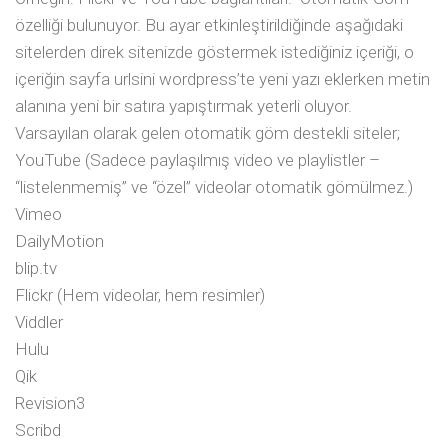
özelliği bulunuyor. Bu ayar etkinleştirildiğinde aşağıdaki
sitelerden direk sitenizde göstermek istediğiniz içeriği, o
içeriğin sayfa urlsini wordpress’te yeni yazı eklerken metin
alanına yeni bir satıra yapıştırmak yeterli oluyor.
Varsayılan olarak gelen otomatik göm destekli siteler;
YouTube (Sadece paylaşılmış video ve playlistler –
“listelenmemiş” ve “özel” videolar otomatik gömülmez.)
Vimeo
DailyMotion
blip.tv
Flickr (Hem videolar, hem resimler)
Viddler
Hulu
Qik
Revision3
Scribd