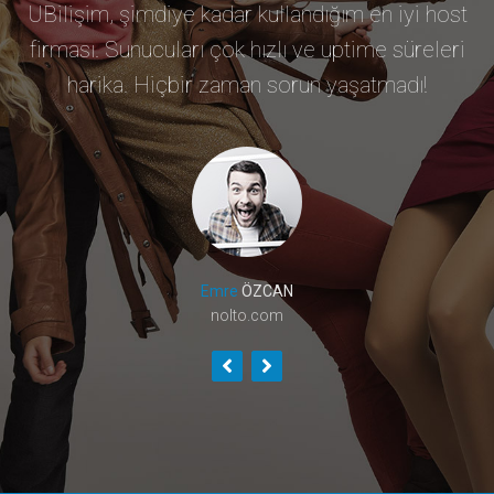
UBilişim, şimdiye kadar kullandığım en iyi host
firması. Sunucuları çok hızlı ve uptime süreleri
harika. Hiçbir zaman sorun yaşatmadı!
Emre
ÖZCAN
nolto.com