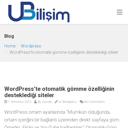
Blog
Home
Wordpress
WordPress’te otomatik gömme özelliğinin desteklediği siteler
WordPress’te otomatik gömme özelliğinin
desteklediği siteler
1 Temmuz 2012
By
Zumbo
In
Wordpress
No Comments
WordPress ortam ayarlarında “Mümkün olduğunda,
ortam içeriğini bir bağlantı üzerinden direkt sayfaya göm.
Örneğin: Flickr ve YouTube bağlantıları.” Otomatik-Göm