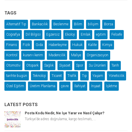
TAGS
Alternatif Tıp
Bankacılık
Beslenme
Bilim
bilişim
Borsa
Coğrafya
Dil Bilgisi
Egzersiz
Ekoloji
Emlak
eğitim
Felsefe
Finans
Fizik
Gıda
Haberleşme
Hukuk
Kalite
Kimya
Kontrol
kuran-ı kerim
Madencilik
Maliye
Organizasyon
Otomotiv
Otopark
Sağlık
Siyaset
Spor
Su Ürünleri
Tarih
tarihte bugün
Teknoloji
Ticaret
Trafik
Tıp
Yaşam
Yöneticilik
Özel Eğitim
Üretim Planlama
çevre
İlahiyat
İnşaat
İşletme
LATEST POSTS
Posta Kodu Nedir, Ne İşe Yarar ve Nasıl Çalışır?
Türkiye’de adres doğrulama, kargo teslimatı, ...