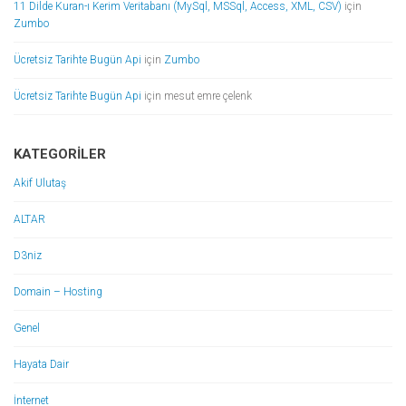
11 Dilde Kuran-ı Kerim Veritabanı (MySql, MSSql, Access, XML, CSV)
için
Zumbo
Ücretsiz Tarihte Bugün Api
için
Zumbo
Ücretsiz Tarihte Bugün Api
için
mesut emre çelenk
KATEGORILER
Akif Ulutaş
ALTAR
D3niz
Domain – Hosting
Genel
Hayata Dair
İnternet